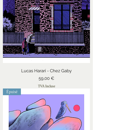
Lucas Harari - Chez Gaby
Prix
59,00 €
TVA Incluse
Épuisé