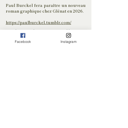
Paul Burckel fera paraître un nouveau
roman graphique chez Glénat en 2026.
https://paulburckel.tumblr.com/
>> Cliquez sur les images pour accéder aux
tirages de Paul Burckel
Facebook
Instagram