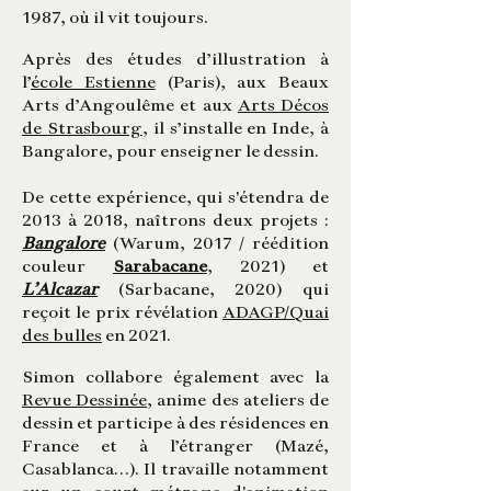
1987, où il vit toujours.
Après des études d’illustration à
l’
école Estienne
(Paris), aux Beaux
Arts d’Angoulême et aux
Arts Décos
de Strasbourg
, il s’installe en Inde, à
Bangalore, pour enseigner le dessin.
De cette expérience, qui s'étendra de
2013 à 2018, naîtrons deux projets :
Bangalore
(Warum, 2017 / réédition
couleur
Sarabacane
, 2021) et
L’Alcazar
(Sarbacane, 2020) qui
reçoit le prix révélation
ADAGP/Quai
des bulles
en 2021.
Simon collabore également avec la
Revue Dessinée
, anime des ateliers de
dessin et participe à des résidences en
France et à l’étranger (Mazé,
Casablanca…). Il travaille notamment
sur un court métrage d'animation