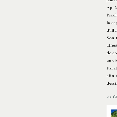
Après
l’éco
la ca
d’ill
Son t
affec
de co
en vi
Paral
afin 
dessi
>> Cl