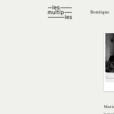
Boutique
Mario
jamai