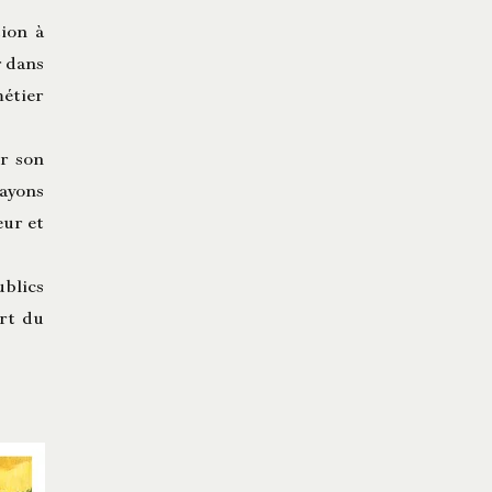
tion à
r dans
métier
ur son
rayons
eur et
ublics
art du