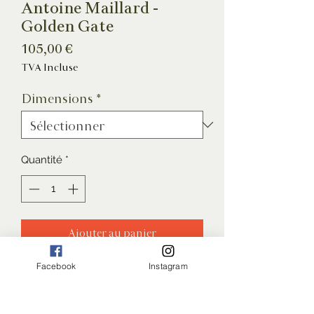
Antoine Maillard -
Golden Gate
Prix
105,00 €
TVA Incluse
Dimensions
*
Quantité
*
Ajouter au panier
Facebook
Instagram
Tirage Giclée Haute Définition
Impression encres pigmentaires
Papier Beaux-Arts
: mediaJET