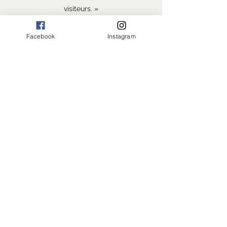
visiteurs. »
J. Richard
Facebook
Instagram
« Voici votre espace réservé aux
témoignages. Utilisez-le pour partager les
commentaires sur votre boutique, vos
articles et l'expérience achat de vos
clients. Gagnez ainsi la confiance de vos
visiteurs. »
R. Lebrun